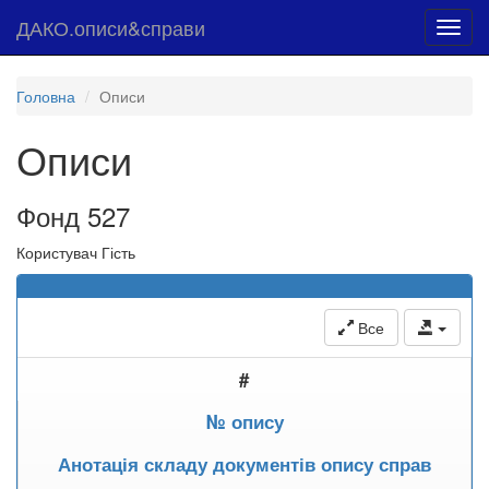
ДАКО.описи&справи
Toggl
navig
Головна
Описи
Описи
Фонд 527
Користувач Гість
Все
#
№ опису
Анотація складу документів опису справ