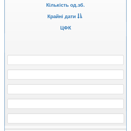
Кількість од.зб.
Крайні дати
ЦФК