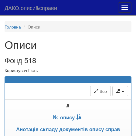
ДАКО.описи&справи
Toggl
navig
Головна
Описи
Описи
Фонд 518
Користувач Гість
Все
#
№ опису
Анотація складу документів опису справ