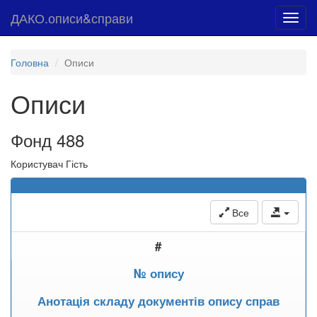
ДАКО.описи&справи
Toggl
navig
Головна
Описи
Описи
Фонд 488
Користувач Гість
Все
#
№ опису
Анотація складу документів опису справ