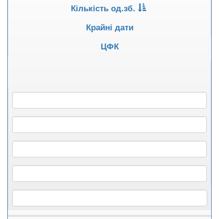
Кількість од.зб.
Крайні дати
ЦФК