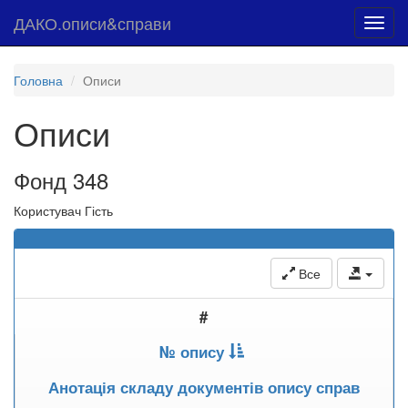
ДАКО.описи&справи
Toggl
navig
Головна
Описи
Описи
Фонд 348
Користувач Гість
Все
#
№ опису
Анотація складу документів опису справ