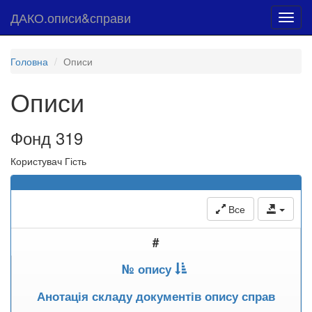
ДАКО.описи&справи
Toggl
navig
Головна
Описи
Описи
Фонд 319
Користувач Гість
Все
#
№ опису
Анотація складу документів опису справ