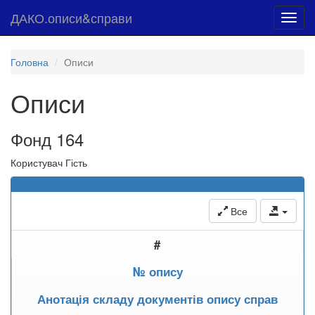
ДАКО.описи&справи
Toggl
navig
Головна
Описи
Описи
Фонд 164
Користувач Гість
Все
#
№ опису
Анотація складу документів опису справ