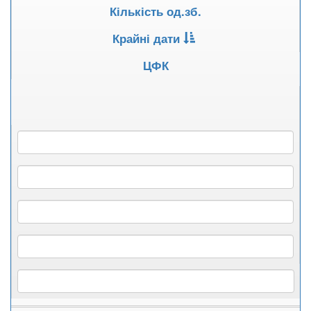
Кількість од.зб.
Крайні дати
ЦФК