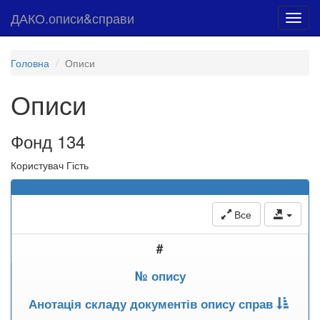
ДАКО.описи&справи
Toggl
navig
Головна
Описи
Описи
Фонд 134
Користувач Гість
Все
#
№ опису
Анотація складу документів опису справ