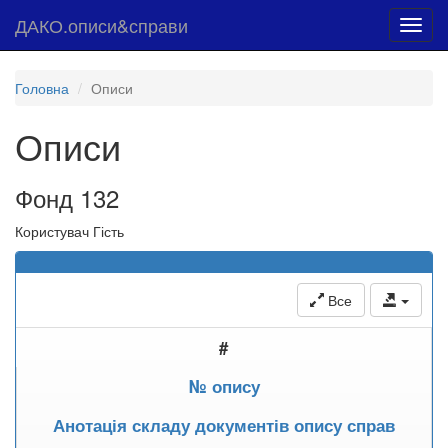
ДАКО.описи&справи
Toggl
navig
Головна
Описи
Описи
Фонд 132
Користувач Гість
Все
#
№ опису
Анотація складу документів опису справ