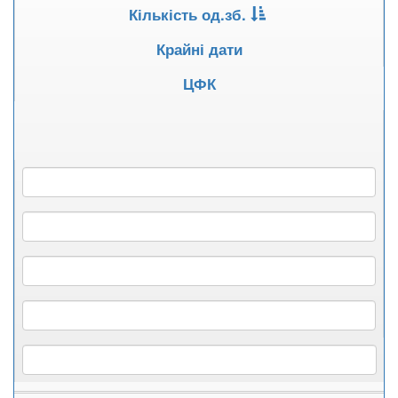
Кількість од.зб.
Крайні дати
ЦФК