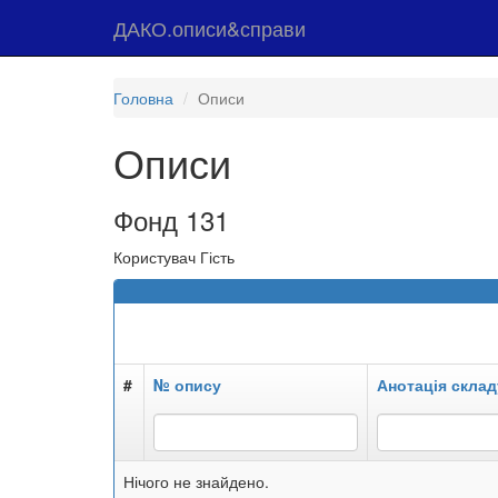
ДАКО.описи&справи
Головна
Описи
Описи
Фонд 131
Користувач Гість
#
№ опису
Анотація склад
Нічого не знайдено.