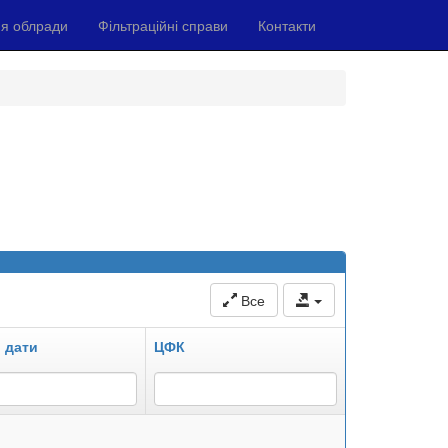
я облради
Фільтраційні справи
Контакти
Все
 дати
ЦФК