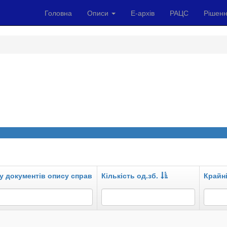
Головна
Описи
Е-архів
РАЦС
Рішенн
у документів опису справ
Кількість од.зб.
Крайні