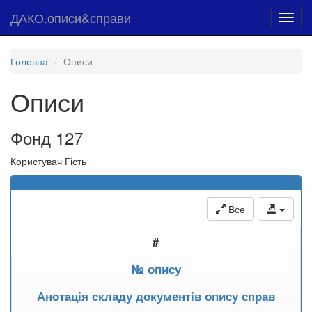
ДАКО.описи&справи
Toggl
navig
Головна
Описи
Описи
Фонд 127
Користувач Гість
Все
#
№ опису
Анотація складу документів опису справ