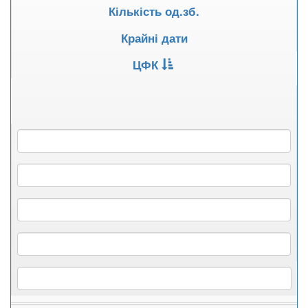
Кількість од.зб.
Крайні дати
ЦФК