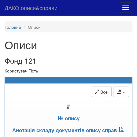
ДАКО.описи&справи
Toggl
navig
Головна
Описи
Описи
Фонд 121
Користувач Гість
Все
#
№ опису
Анотація складу документів опису справ