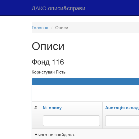
ДАКО.описи&справи
Головна
Описи
Описи
Фонд 116
Користувач Гість
#
№ опису
Анотація склад
Нічого не знайдено.