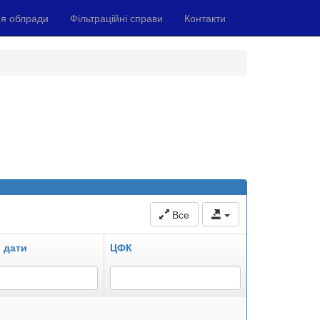
я облради
Фільтраційні справи
Контакти
Все
 дати
ЦФК