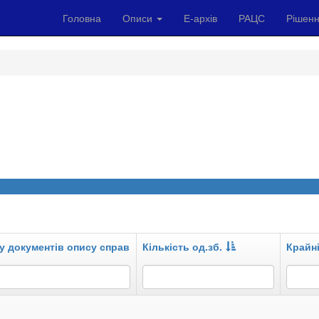
Головна
Описи
Е-архів
РАЦС
Рішенн
у документів опису справ
Кількість од.зб.
Крайні