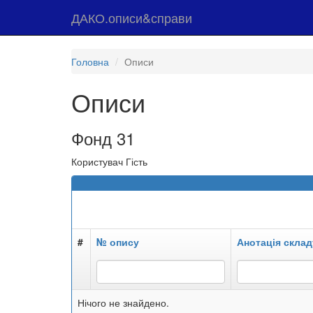
ДАКО.описи&справи
Головна
Описи
Описи
Фонд 31
Користувач Гість
#
№ опису
Анотація склад
Нічого не знайдено.