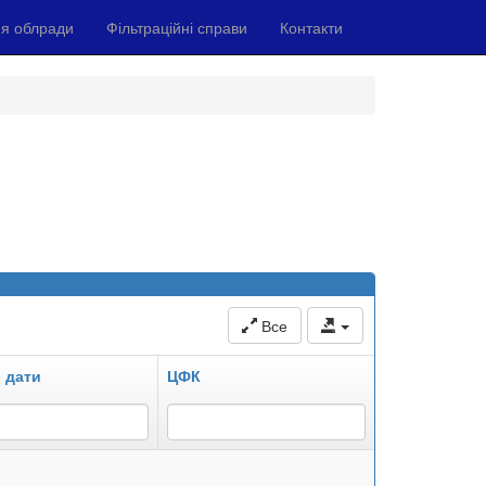
я облради
Фільтраційні справи
Контакти
Все
 дати
ЦФК