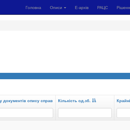
Головна
Описи
Е-архів
РАЦС
Рішенн
у документів опису справ
Кількість од.зб.
Крайні