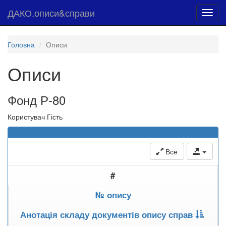
ДАКО.описи&справи
Toggl
navig
Головна
Описи
Описи
Фонд Р-80
Користувач Гість
Все
#
№ опису
Анотація складу документів опису справ