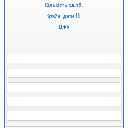
Кількість од.зб.
Крайні дати
ЦФК