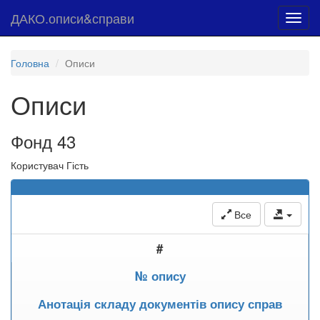
ДАКО.описи&справи
Toggl
navig
Головна
Описи
Описи
Фонд 43
Користувач Гість
Все
#
№ опису
Анотація складу документів опису справ