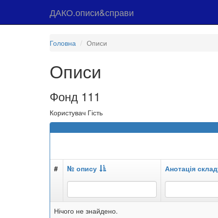
ДАКО.описи&справи
Головна
Описи
Описи
Фонд 111
Користувач Гість
#
№ опису
Анотація склад
Нічого не знайдено.