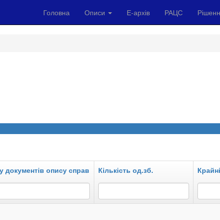
Головна
Описи
Е-архів
РАЦС
Рішенн
у документів опису справ
Кількість од.зб.
Крайні