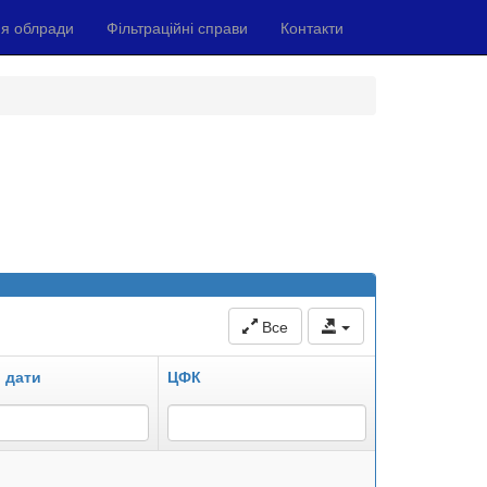
я облради
Фільтраційні справи
Контакти
Все
 дати
ЦФК