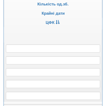
Кількість од.зб.
Крайні дати
ЦФК