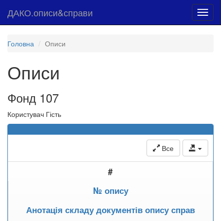
ДАКО.описи&справи
Toggl
navig
Головна
Описи
Описи
Фонд 107
Користувач Гість
Все
#
№ опису
Анотація складу документів опису справ