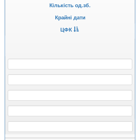
Кількість од.зб.
Крайні дати
ЦФК