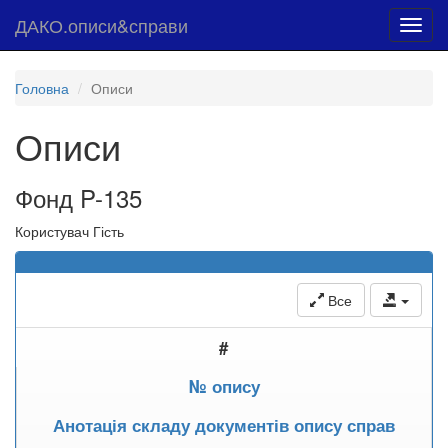
ДАКО.описи&справи
Toggl
navig
Головна
Описи
Описи
Фонд P-135
Користувач Гість
Все
#
№ опису
Анотація складу документів опису справ