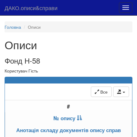
ДАКО.описи&справи
Toggl
navig
Головна
Описи
Описи
Фонд Н-58
Користувач Гість
Все
#
№ опису
Анотація складу документів опису справ