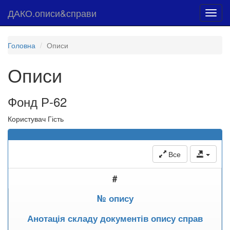
ДАКО.описи&справи
Toggl
navig
Головна
Описи
Описи
Фонд Р-62
Користувач Гість
Все
#
№ опису
Анотація складу документів опису справ