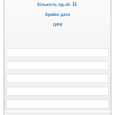
Кількість од.зб.
Крайні дати
ЦФК