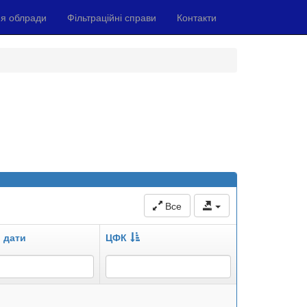
я облради
Фільтраційні справи
Контакти
Все
 дати
ЦФК