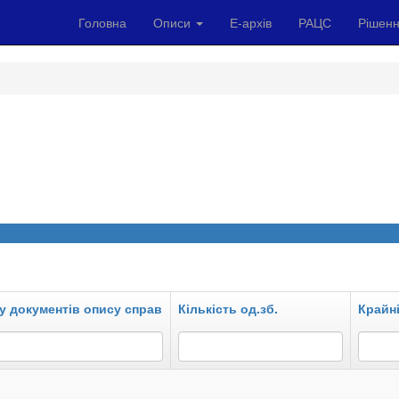
Головна
Описи
Е-архів
РАЦС
Рішенн
у документів опису справ
Кількість од.зб.
Крайні