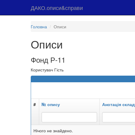
ДАКО.описи&справи
Головна
Описи
Описи
Фонд Р-11
Користувач Гість
#
№ опису
Анотація склад
Нічого не знайдено.