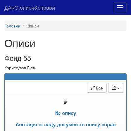
ДАКО.описи&справи
Toggl
navig
Головна
Описи
Описи
Фонд 55
Користувач Гість
Все
#
№ опису
Анотація складу документів опису справ