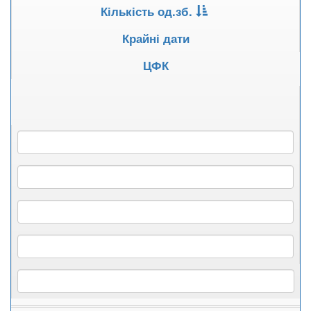
Кількість од.зб.
Крайні дати
ЦФК