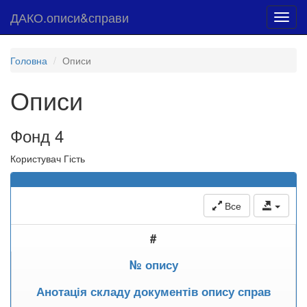
ДАКО.описи&справи
Toggl
navig
Головна
Описи
Описи
Фонд 4
Користувач Гість
Все
#
№ опису
Анотація складу документів опису справ