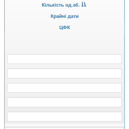
Кількість од.зб.
Крайні дати
ЦФК