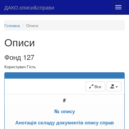
ДАКО.описи&справи
Toggl
navig
Головна
Описи
Описи
Фонд 127
Користувач Гість
Все
#
№ опису
Анотація складу документів опису справ