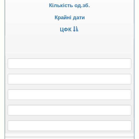
Кількість од.зб.
Крайні дати
ЦФК