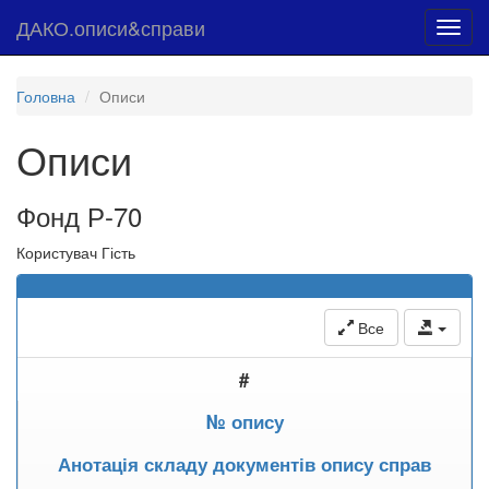
ДАКО.описи&справи
Toggl
navig
Головна
Описи
Описи
Фонд Р-70
Користувач Гість
Все
#
№ опису
Анотація складу документів опису справ