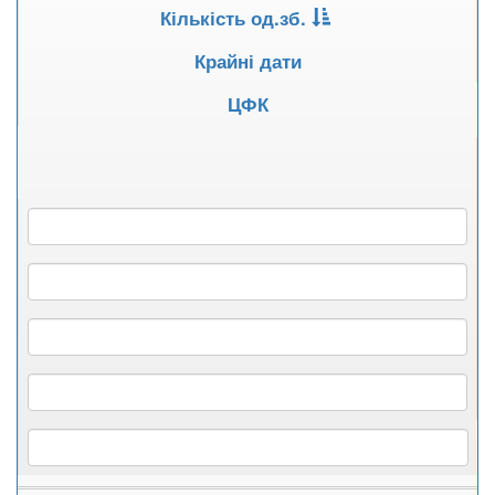
Кількість од.зб.
Крайні дати
ЦФК