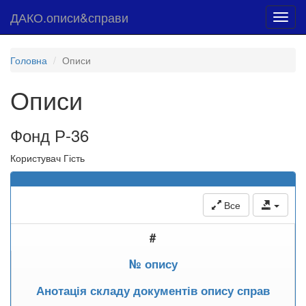
ДАКО.описи&справи
Toggl
navig
Головна
Описи
Описи
Фонд Р-36
Користувач Гість
Все
#
№ опису
Анотація складу документів опису справ