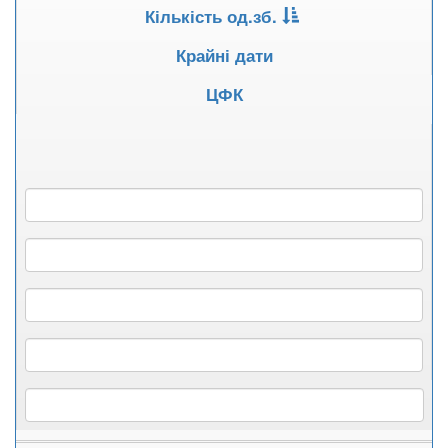
Кількість од.зб.
Крайні дати
ЦФК