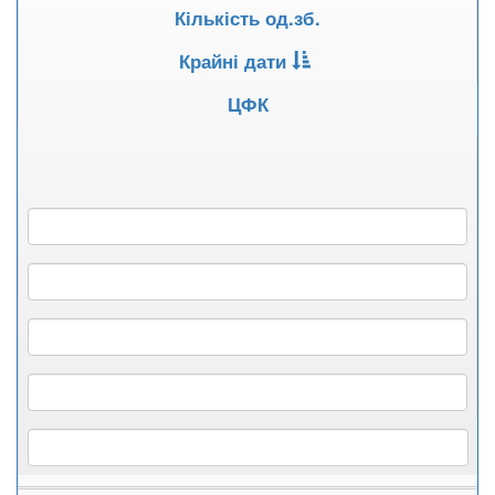
Кількість од.зб.
Крайні дати
ЦФК