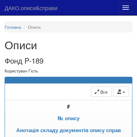
ДАКО.описи&справи
Toggl
navig
Головна
Описи
Описи
Фонд P-189
Користувач Гість
Все
#
№ опису
Анотація складу документів опису справ