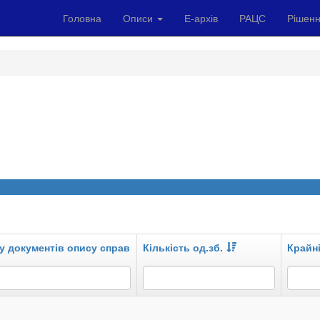
Головна
Описи
Е-архів
РАЦС
Рішенн
у документів опису справ
Кількість од.зб.
Крайні