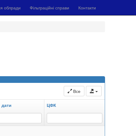
я облради
Фільтраційні справи
Контакти
Все
 дати
ЦФК