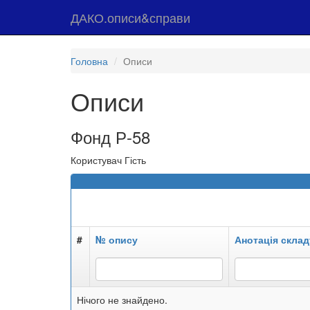
ДАКО.описи&справи
Головна
Описи
Описи
Фонд Р-58
Користувач Гість
#
№ опису
Анотація склад
Нічого не знайдено.