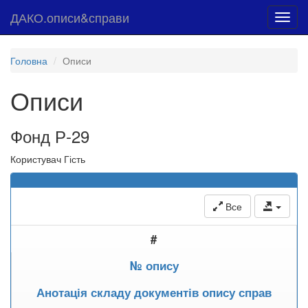
ДАКО.описи&справи
Toggl
navig
Головна
Описи
Описи
Фонд Р-29
Користувач Гість
Все
#
№ опису
Анотація складу документів опису справ