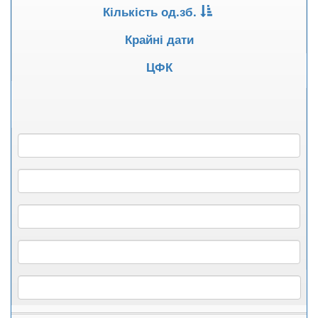
Кількість од.зб.
Крайні дати
ЦФК