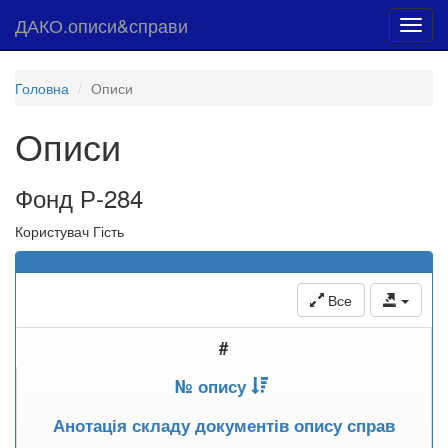
ДАКО.описи&справи
Toggl
navig
Головна
Описи
Описи
Фонд Р-284
Користувач Гість
Все
#
№ опису
Анотація складу документів опису справ