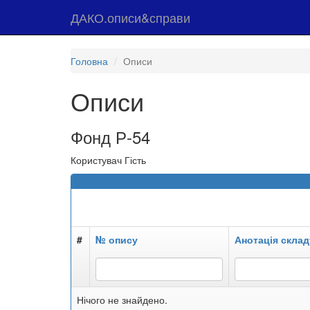
ДАКО.описи&справи
Головна
Описи
Описи
Фонд Р-54
Користувач Гість
#
№ опису
Анотація склад
Нічого не знайдено.