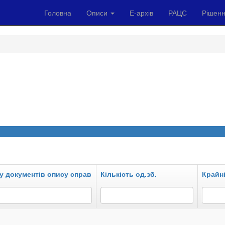
Головна
Описи
Е-архів
РАЦС
Рішенн
у документів опису справ
Кількість од.зб.
Крайні