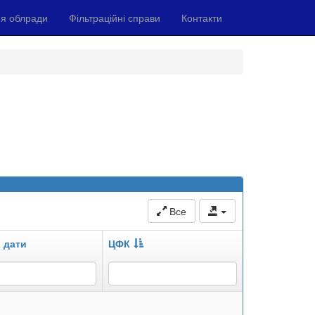
я облради
Фільтраційні справи
Контакти
Все
 дати
ЦФК