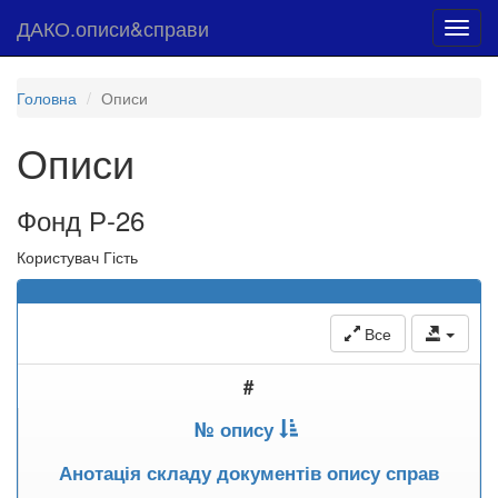
ДАКО.описи&справи
Toggl
navig
Головна
Описи
Описи
Фонд Р-26
Користувач Гість
Все
#
№ опису
Анотація складу документів опису справ