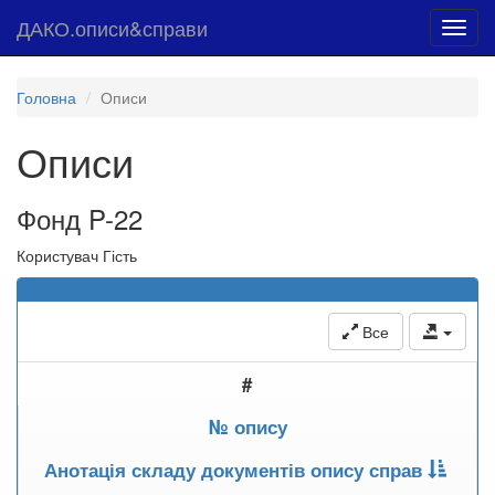
ДАКО.описи&справи
Toggl
navig
Головна
Описи
Описи
Фонд P-22
Користувач Гість
Все
#
№ опису
Анотація складу документів опису справ