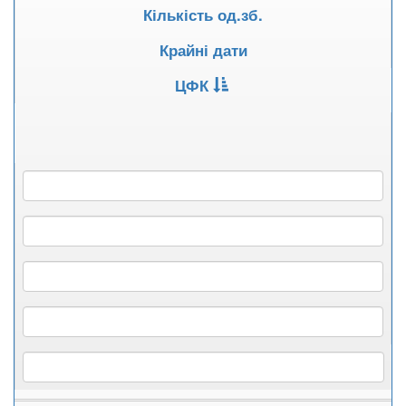
Кількість од.зб.
Крайні дати
ЦФК