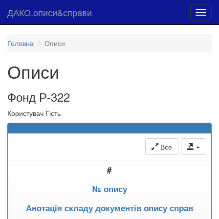
ДАКО.описи&справи
Toggl
navig
Головна
Описи
Описи
Фонд Р-322
Користувач Гість
Все
#
№ опису
Анотація складу документів опису справ