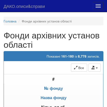
ДАКО.описи&справи
Toggl
navig
Головна
Фонди архівних установ області
Фонди архівних установ
області
Показані
161-180
із
8,778
записів.
Все
#
№ фонду
Назва фонду
Кільк. од.зб.