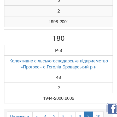
5
2
1998-2001
180
Р-8
Колективне сільськогосподарське підприємство
«Прогрес» с.Гоголів Броварський р-н
48
2
1944-2000,2002
На початок
«
4
5
6
7
8
9
10