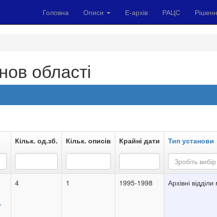
Головна
Описи
Е-архів
РАЦС
Рішенн
нов області
Кільк. од.зб.
Кільк. описів
Крайні дати
Тип установи
Зробіть вибір 
4
1
1995-1998
Архівні відділи
,