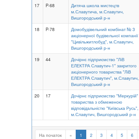
17
P-68
Дитяча школа мистецтв
м.Славутича, м.Славутич,
Вишгородський р-н
18
P-78
Домобудівельний комбінат № 3
акціонерної будівельної компанії
"Цивільжитлобуд", м.Славутич,
Вишгородський р-н
19
44
Дочірнє підприємство "ЛіВ
ЕЛЕКТРА Славутич-1" закритого
акціонерного товариства "ЛіВ
ЕЛЕКТРА Славутич", м.Славутич,
Вишгородський р-н
20
17
Дочірнє підприємство "Меркурій"
товариства з обмеженою
відповідальністю "Київська Русь",
м.Славутич, Вишгородський р-н
На початок
«
1
2
3
4
5
6