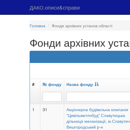
ДАКО.описи&справи
Головна
Фонди архівних установ області
Фонди архівних уста
#
№ фонду
Назва фонду
1
31
Акціонерна будівельна компанія
"Цивільжитлобуд" Славутицька
дільниця механізації, м.Славутич
Вишгородський р-н