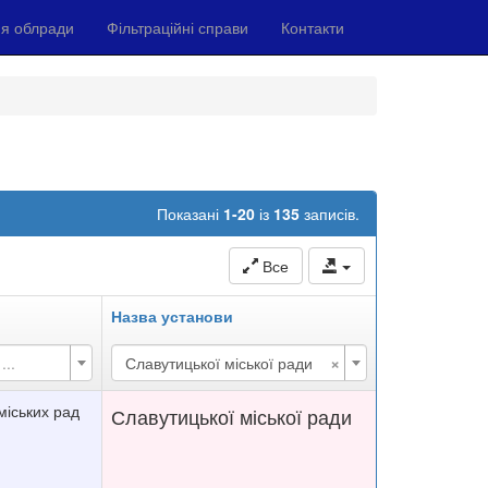
я облради
Фільтраційні справи
Контакти
Показані
1-20
із
135
записів.
Все
Назва установи
×
...
Славутицької міської ради
 міських рад
Славутицької міської ради