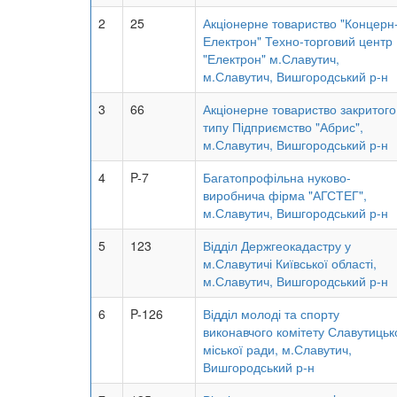
2
25
Акціонерне товариство "Концерн
Електрон" Техно-торговий центр
"Електрон" м.Славутич,
м.Славутич, Вишгородський р-н
3
66
Акціонерне товариство закритого
типу Підприємство "Абрис",
м.Славутич, Вишгородський р-н
4
P-7
Багатопрофільна нуково-
виробнича фірма "АГСТЕГ",
м.Славутич, Вишгородський р-н
5
123
Відділ Держгеокадастру у
м.Славутичі Київської області,
м.Славутич, Вишгородський р-н
6
P-126
Відділ молоді та спорту
виконавчого комітету Славутицьк
міської ради, м.Славутич,
Вишгородський р-н