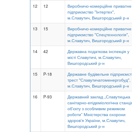
12
12
Виробничо-комерційне приватне
підприємство "Інтертех",
м.Славутич, Вишгородський р-н
13
15
Виробничо-комерційне приватне
підприємство "Спецтехнологія",
м.Славутич, Вишгородський р-н
14
42
Державна податкова інспекція у
місті Славутичі, м.Славутич,
Вишгородський р-н
15
P-18
Державне будівельне підприємст
трест "Славутичатоменергобуд",
м.Славутич, Вишгородський р-н
16
P-93
Державний заклад „Славутицька
санітарно-епідеміологічна станці
об'єкту з особливим режимом
роботи” Міністерства охорони
здоров'я України, м.Славутич,
Вишгородський р-н