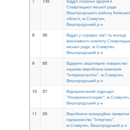
7
135
Відділ охорони здоров’я
Славутицької міської ради
Вишгородського району Київсько
області, м.Славутич,
Вишгородський р-н
8
95
Відділ у справах сім'ї та молоді
виконавчого комітету Славутицьк
міської ради, м.Славутич,
Вишгородський р-н
9
85
Відкрите акціонерне товариство
науково-виробнича компанія
"Інтерконсалтінг", м.Славутич,
Вишгородський р-н
10
57
Відокремлений підрозділ
"Атомремонтсервіс", м.Славутич,
Вишгородський р-н
11
20
Виробничо-комерційне приватне
підприємство "Інтертекс",
м.Славутич, Вишгородський р-н