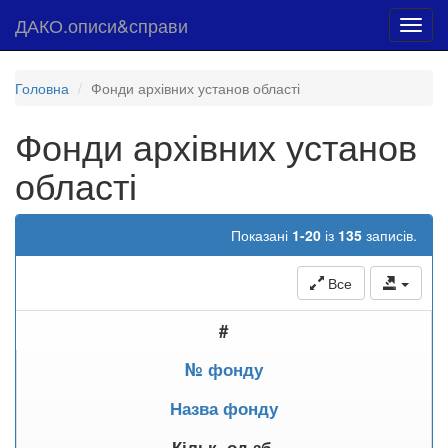
ДАКО.описи&справи
Toggl
navig
Головна
Фонди архівних установ області
Фонди архівних установ
області
Показані
1-20
із
135
записів.
Все
#
№ фонду
Назва фонду
Кільк. од.зб.