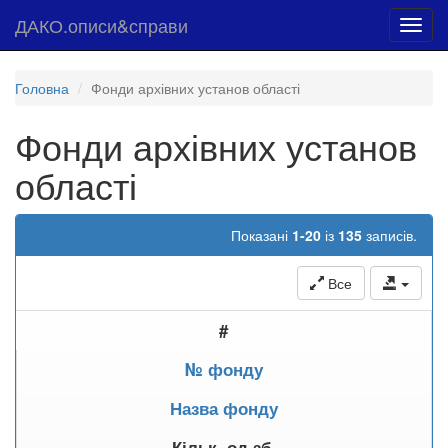
ДАКО.описи&справи
Toggl
navig
Головна
Фонди архівних установ області
Фонди архівних установ
області
Показані
1-20
із
135
записів.
Все
#
№ фонду
Назва фонду
Кільк. од.зб.