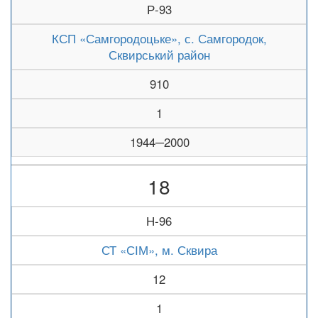
Р-93
КСП «Самгородоцьке», с. Самгородок,
Сквирський район
910
1
1944─2000
18
Н-96
СТ «СІМ», м. Сквира
12
1