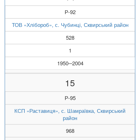
Р-92
ТОВ «Хлібороб», с. Чубинці, Сквирський район
528
1
1950─2004
15
Р-95
КСП «Раставиця», с. Шамраївка, Сквирський
район
968