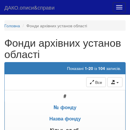
ДАКО.описи&справи
Toggl
navig
Головна
Фонди архівних установ області
Фонди архівних установ
області
Показані
1-20
із
104
записів.
Все
#
№ фонду
Назва фонду
Кільк. од.зб.