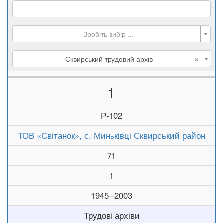
Зробіть вибір ...
×
Сквирський трудовий архів
1
Р-102
ТОВ «Світанок», с. Миньківці Сквирський район
71
1
1945─2003
Трудові архіви