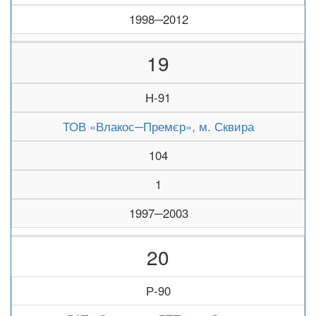
1998─2012
19
Н-91
ТОВ «Влакос─Премєр», м. Сквира
104
1
1997─2003
20
Р-90