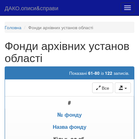
ДАКО.описи&справи
Toggl
navig
Головна
Фонди архівних установ області
Фонди архівних установ
області
Показані
61-80
із
122
записів.
Все
#
№ фонду
Назва фонду
Кільк. од.зб.