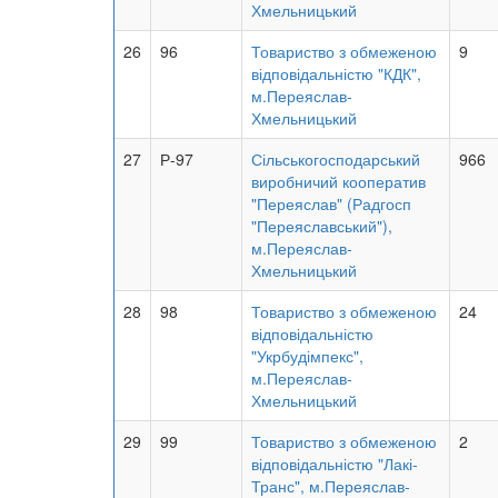
Хмельницький
26
96
Товариство з обмеженою
9
відповідальністю "КДК",
м.Переяслав-
Хмельницький
27
Р-97
Сільськогосподарський
966
виробничий кооператив
"Переяслав" (Радгосп
"Переяславський"),
м.Переяслав-
Хмельницький
28
98
Товариство з обмеженою
24
відповідальністю
"Укрбудімпекс",
м.Переяслав-
Хмельницький
29
99
Товариство з обмеженою
2
відповідальністю "Лакі-
Транс", м.Переяслав-