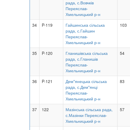
рада, с.Вовчків
Переяслав-
Хмельницький р-н
34
P-119
Гайшинська сільська
103
рада, с.Гайшин
Переяслав-
Хмельницький р-н
35
P-120
Гланишівська сільська
54
рада, с.Гланишів
Переяслав-
Хмельницький р-н
36
P-121
Дем"янецька сільська
83
рада, с.Дем"янці
Переяслав-
Хмельницький р-н
37
122
Мазінська сільська рада,
57
с.Мазінки Переяслав-
Хмельницький р-н