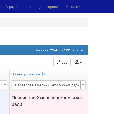
я облради
Фільтраційні справи
Контакти
Показані
21-40
із
122
записів.
Все
Назва установи
×
.
Переяслав-Хмельницької міської ради
Переяслав-Хмельницької міської
ради