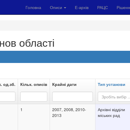
Головна
Описи
Е-архів
РАЦС
Рішенн
нов області
. од.зб.
Кільк. описів
Крайні дати
Тип установи
Зробіть вибір ..
1
2007, 2008, 2010-
Архівні відділи
2013
міських рад