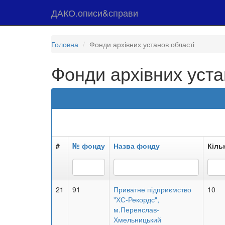
ДАКО.описи&справи
Головна
Фонди архівних установ області
Фонди архівних уста
#
№ фонду
Назва фонду
Кільк
21
91
Приватне підприємство
10
"ХС-Рекордс",
м.Переяслав-
Хмельницький