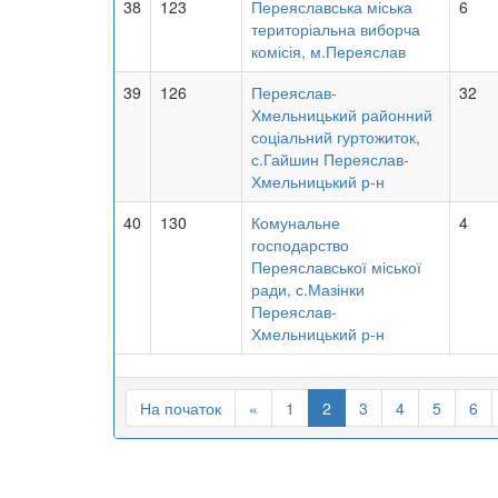
38
123
Переяславська міська
6
територіальна виборча
комісія, м.Переяслав
39
126
Переяслав-
32
Хмельницький районний
соціальний гуртожиток,
с.Гайшин Переяслав-
Хмельницький р-н
40
130
Комунальне
4
господарство
Переяславської міської
ради, с.Мазінки
Переяслав-
Хмельницький р-н
На початок
«
1
2
3
4
5
6