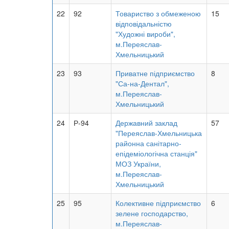
22
92
Товариство з обмеженою
15
відповідальністю
"Художні вироби",
м.Переяслав-
Хмельницький
23
93
Приватне підприємство
8
"Са-на-Дентал",
м.Переяслав-
Хмельницький
24
Р-94
Державний заклад
57
"Переяслав-Хмельницька
районна санітарно-
епідеміологічна станція"
МОЗ України,
м.Переяслав-
Хмельницький
25
95
Колективне підприємство
6
зелене господарство,
м.Переяслав-