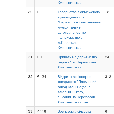
Хмельницький
30
100
Товариство з обмеженою
12
відповідальністю
"Переяслав-Хмельницьке
муніципальне
автотранспортне
підприємство",
м.Переяслав-
Хмельницький
31
101
Приватне підприємство
24
Берізка", м.Переяслав-
Хмельницький
32
P-124
Відкрите акціонерне
312
товариство "Племінний
завод імені Богдана
Хмельницького,
с.Гланишів Переяслав-
Хмельницький р-н
33
P-118
Вовчківська сільська
61