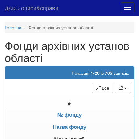
ДАКО.описи&справи
Toggl
navig
Головна
Фонди архівних установ області
Фонди архівних установ
області
Показані
1-20
із
705
записів.
Все
#
№ фонду
Назва фонду
Кільк. од.зб.