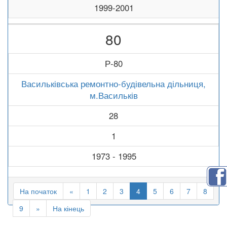
1999-2001
80
Р-80
Васильківська ремонтно-будівельна дільниця,
м.Васильків
28
1
1973 - 1995
На початок
«
1
2
3
4
5
6
7
8
9
»
На кінець