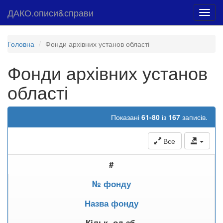
ДАКО.описи&справи
Toggl
navig
Головна
Фонди архівних установ області
Фонди архівних установ
області
Показані
61-80
із
167
записів.
Все
#
№ фонду
Назва фонду
Кільк. од.зб.