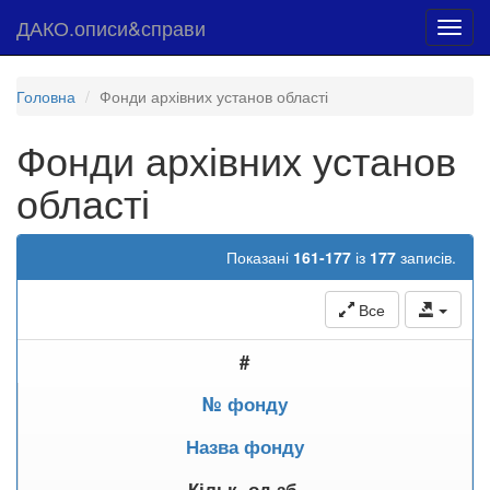
ДАКО.описи&справи
Toggl
navig
Головна
Фонди архівних установ області
Фонди архівних установ
області
Показані
161-177
із
177
записів.
Все
#
№ фонду
Назва фонду
Кільк. од.зб.