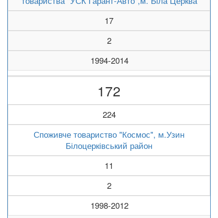
товариства "УСК Гарант-Авто",м. Біла Церква
17
2
1994-2014
172
224
Споживче товариство "Космос", м.Узин
Білоцерківський район
11
2
1998-2012