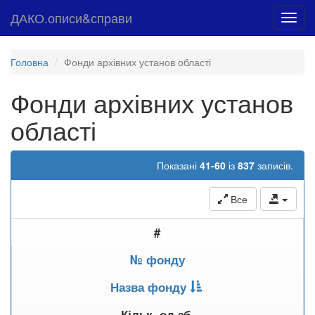
ДАКО.описи&справи
Toggl
navig
Головна
Фонди архівних установ області
Фонди архівних установ
області
Показані
41-60
із
837
записів.
Все
#
№ фонду
Назва фонду
Кільк. од.зб.