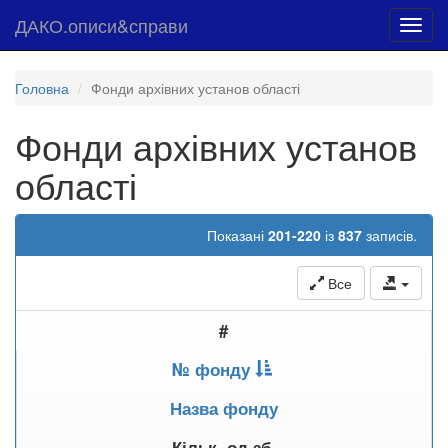
ДАКО.описи&справи
Toggl
navig
Головна
Фонди архівних установ області
Фонди архівних установ
області
Показані
201-220
із
837
записів.
Все
#
№ фонду
Назва фонду
Кільк. од.зб.