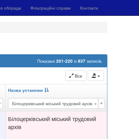
я облради
Фільтраційні справи
Контакти
Показані
201-220
із
837
записів.
Все
Назва установи
×
Білоцерківський міський трудовий архів
Білоцерківський міський трудовий
архів