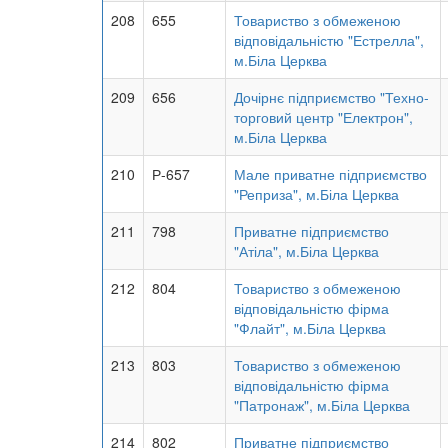
208
655
Товариство з обмеженою
відповідальністю "Естрелла",
м.Біла Церква
209
656
Дочірнє підприємство "Техно-
торговий центр "Електрон",
м.Біла Церква
210
Р-657
Мале приватне підприємство
"Реприза", м.Біла Церква
211
798
Приватне підприємство
"Атіла", м.Біла Церква
212
804
Товариство з обмеженою
відповідальністю фірма
"Флайт", м.Біла Церква
213
803
Товариство з обмеженою
відповідальністю фірма
"Патронаж", м.Біла Церква
214
802
Приватне підприємство