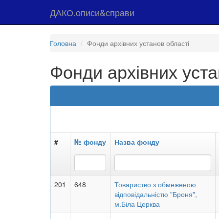
ДАКО.описи&справи
Головна
Фонди архівних установ області
Фонди архівних уста
#
№ фонду
Назва фонду
201
648
Товариство з обмеженою
відповідальністю "Броня",
м.Біла Церква