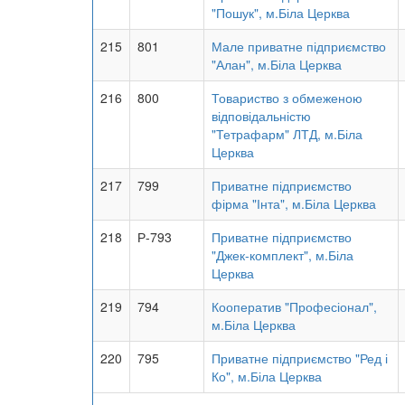
"Пошук", м.Біла Церква
215
801
Мале приватне підприємство
"Алан", м.Біла Церква
216
800
Товариство з обмеженою
відповідальністю
"Тетрафарм" ЛТД, м.Біла
Церква
217
799
Приватне підприємство
фірма "Інта", м.Біла Церква
218
Р-793
Приватне підприємство
"Джек-комплект", м.Біла
Церква
219
794
Кооператив "Професіонал",
м.Біла Церква
220
795
Приватне підприємство "Ред і
Ко", м.Біла Церква