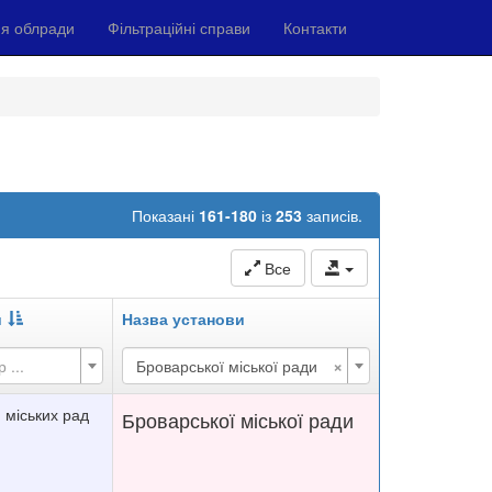
я облради
Фільтраційні справи
Контакти
Показані
161-180
із
253
записів.
Все
и
Назва установи
×
 ...
Броварської міської ради
и міських рад
Броварської міської ради