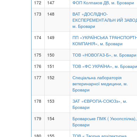
172
147
ФОП Колпаков ДВ, м. Бровари
173
148
ВАТ «ДОСЛІДНО-
ЕКСПЕРЕМЕНТАЛЬН ИЙ ЗАВОД
м. Бровари
174
149
ПП «УКРАЇНСЬКА ТРАНСПОРТ
КОМПАНІЯ», м. Бровари
175
150
ТОВ «НОВОГАЗ-Б», м. Бровари
176
151
ТОВ «ФС УКРАЇНА», м. Бровар
177
152
Спеціальна лабораторія
ветеринарної медицини, м.
Бровари
178
153
ЗАТ «ЄВРОПА-СОЮЗз», м.
Бровари
179
154
Броварське ПМК ( Укоопспілка),
Бровари
180
155
ТОВ « Творча архітектурна