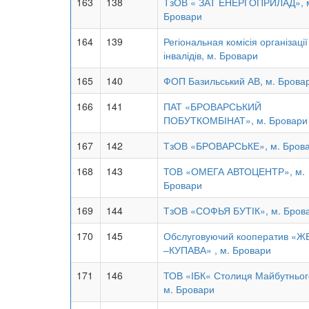
163
138
ТзОВ « ЗАТ ЕНЕРГОПРИЛАД», 
Бровари
164
139
Регіональная комісія організації
інвалідів, м. Бровари
165
140
ФОП Базильський АВ, м. Брова
166
141
ПАТ «БРОВАРСЬКИЙ
ПОБУТКОМБІНАТ», м. Бровари
167
142
ТзОВ «БРОВАРСЬКЕ», м. Бров
168
143
ТОВ «ОМЕГА АВТОЦЕНТР», м.
Бровари
169
144
ТзОВ «СОФЬЯ БУТІК», м. Бров
170
145
Обслуговуючий кооператив «Ж
–КУПАВА» , м. Бровари
171
146
ТОВ «ІБК« Столиця Майбутньог
м. Бровари