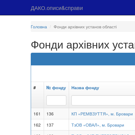
ДАКО.описи&справи
Головна
Фонди архівних установ області
Фонди архівних уста
#
№ фонду
Назва фонду
161
136
КП «РЕМВЗУТТЯ», м. Бровари
162
137
ТзОВ «ОВАЛ», м. Бровари