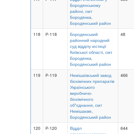
Бородянському
районі, смт
Бородянка,
Бородянський район
118
Р-118
Бородянський
48
районний народний
суд відділу юстиції
Київської області, смт
Бородянка,
Бородянський район
119
Р-119
Немішаївський завод
466
біохімічних препаратів
Українського
виробничо-
біохімічного
об"єднання, смт
Немішаєве,
Бородянський район
120
Р-120
Відділ
644