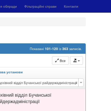
я облради
Фільтраційні справи
Контакти
Показані
101-120
із
363
записів.
Все
зва установи
×
рхівний відділ Бучанської райдержадміністрації
хівний відділ Бучанської
йдержадміністрації