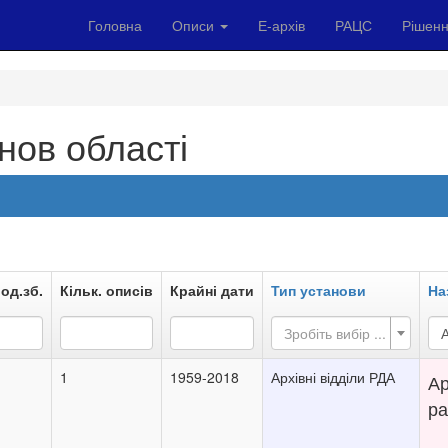
Головна
Описи
Е-архів
РАЦС
Рішенн
нов області
 од.зб.
Кільк. описів
Крайні дати
Тип установи
На
Зробіть вибір ...
А
1
1959-2018
Архівні відділи РДА
Ар
ра