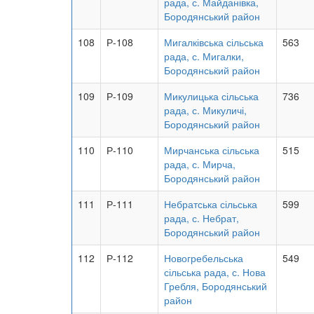
рада, с. Майданівка,
Бородянський район
108
Р-108
Мигалківська сільська
563
рада, с. Мигалки,
Бородянський район
109
Р-109
Микулицька сільська
736
рада, с. Микуличі,
Бородянський район
110
Р-110
Мирчанська сільська
515
рада, с. Мирча,
Бородянський район
111
Р-111
Небратська сільська
599
рада, с. Небрат,
Бородянський район
112
Р-112
Новогребельська
549
сільська рада, с. Нова
Гребля, Бородянський
район