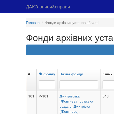
ДАКО.описи&справи
Головна
Фонди архівних установ області
Фонди архівних уста
#
№ фонду
Назва фонду
Кільк.
101
Р-101
Дмитрівська
540
(Жовтнева) сільська
рада, с. Дмитрівка
(Жовтневе),