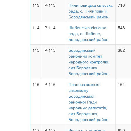
113
Р-113
Пилиповицька сільська
716
рада, с. Пилиповичі,
Бородянський район
114
Р-114
Шибенська сільська
548
рада, с. Шибене,
Бородянський район
115
Р-115
Бородянський
382
районний комітет
народного контролю,
смт Бородянка,
Бородянський район
116
Р-116
Планова комісія
164
виконкому
Бородянської
районної Ради
народних депутатів,
смт Бородянка,
Бородянський район
117
Р-117
Відділ статистики у
650