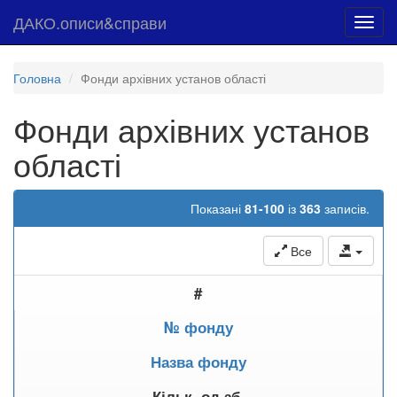
ДАКО.описи&справи
Toggl
navig
Головна
Фонди архівних установ області
Фонди архівних установ
області
Показані
81-100
із
363
записів.
Все
#
№ фонду
Назва фонду
Кільк. од.зб.